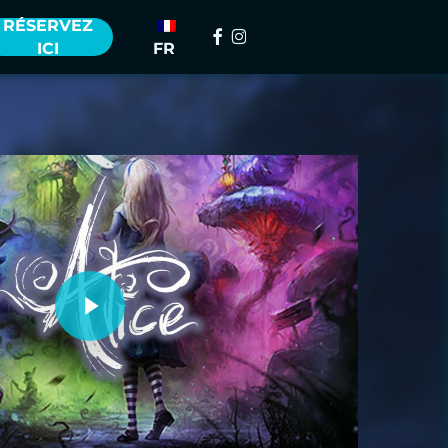
RÉSERVEZ
facebook
instagram
ICI
FR
Lire la vidéo
Lire la vidéo