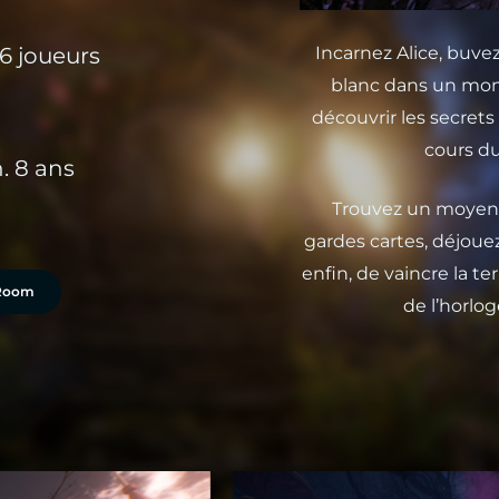
Incarnez Alice, buvez
 6 joueurs
blanc dans un mond
découvrir les secrets
cours du
. 8 ans
Trouvez un moyen p
gardes cartes, déjoue
enfin, de vaincre la te
e Room
de l’horlog