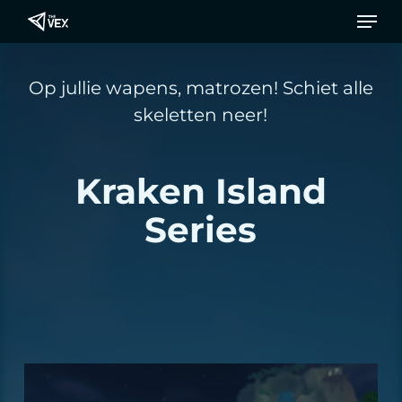
Men
Ga
naar
de
Op jullie wapens, matrozen! Schiet alle
hoofdinhoud
skeletten neer!
Kraken Island
Series
Video afspelen