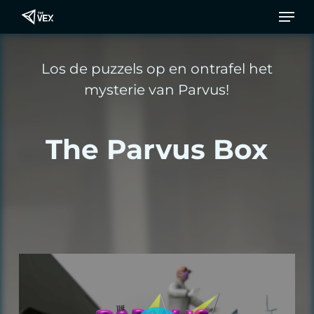
Men
Ga
naar
de
Los de puzzels op en ontrafel het
hoofdinhoud
mysterie van Parvus!
The Parvus Box
Video afspelen
Video afspelen