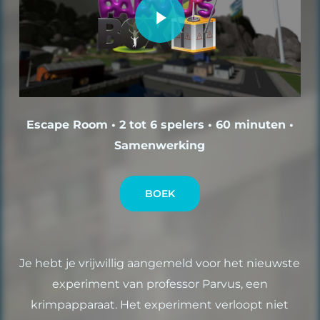
Escape Room • 2 tot 6 spelers • 60 minuten •
Samenwerking
BOEK
Je hebt je vrijwillig aangemeld voor het nieuwste
experiment van professor Parvus, een
krimpapparaat. Het experiment verloopt niet