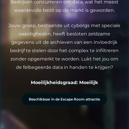
Bedrijven concurreren om data, wat het meest
waardevolle bezit op de markt is geworden.
Jouw groep, bestaande uit cyborgs met speciale
vaardigheden, heeft besloten zeldzame
gegevens uit de archieven van een invloedrijk
bedrijf te stelen door het complex te infiltreren
zonder opgemerkt te worden. Lukt het jou om
de felbegeerde data in handen te krijgen?
Moeilijkheidsgraad: Moeilijk
Beschikbaar in de Escape Room attractie