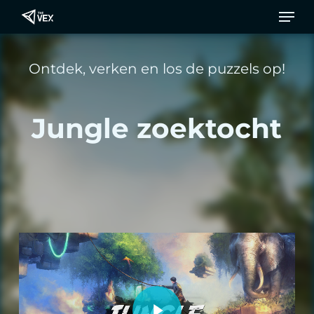
Men
Ga
naar
de
Ontdek, verken en los de puzzels op!
hoofdinhoud
Jungle zoektocht
Video afspelen
Video afspelen