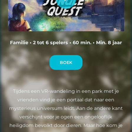
Familie • 2 tot 6 spelers • 60 min. • Min. 8 jaar
BOEK
Tijdens een VR-wandeling in een park met je
vrienden vind je een portaal dat naar een
mysterieus universum leidt. Aan de andere kant
verschijnt voor je ogen een ongelooflijk
heiligdom bevolkt door dieren. Maar hoe kom je